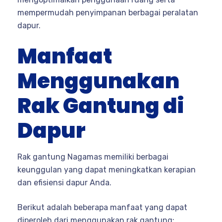
mempermudah penyimpanan berbagai peralatan
dapur.
Manfaat
Menggunakan
Rak Gantung di
Dapur
Rak gantung Nagamas memiliki berbagai
keunggulan yang dapat meningkatkan kerapian
dan efisiensi dapur Anda.
Berikut adalah beberapa manfaat yang dapat
diperoleh dari menggunakan rak gantung: