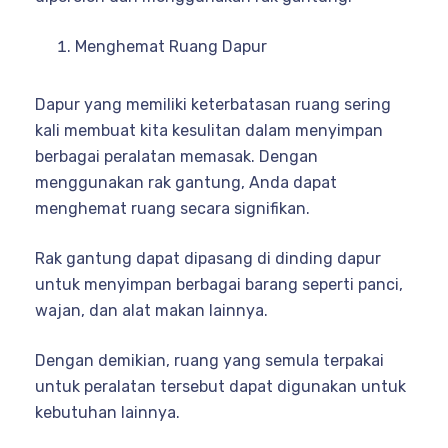
Menghemat Ruang Dapur
Dapur yang memiliki keterbatasan ruang sering
kali membuat kita kesulitan dalam menyimpan
berbagai peralatan memasak. Dengan
menggunakan rak gantung, Anda dapat
menghemat ruang secara signifikan.
Rak gantung dapat dipasang di dinding dapur
untuk menyimpan berbagai barang seperti panci,
wajan, dan alat makan lainnya.
Dengan demikian, ruang yang semula terpakai
untuk peralatan tersebut dapat digunakan untuk
kebutuhan lainnya.