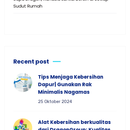
Sudut Rumah
Recent post
Tips Menjaga Kebersihan
Dapur| Gunakan Rak
Minimalis Nagamas
25 Oktober 2024
Alat Kebersihan berkualitas
dari DragonGroup: Kualitas