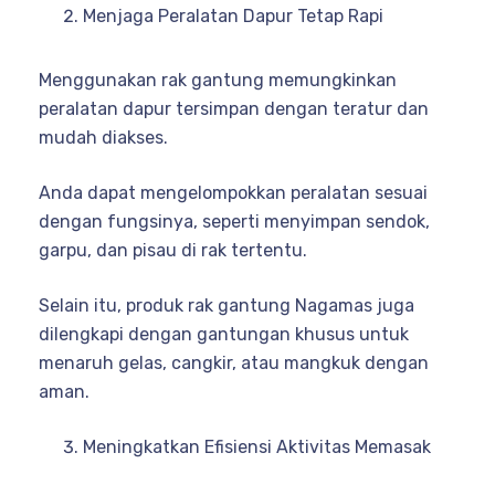
Menjaga Peralatan Dapur Tetap Rapi
Menggunakan rak gantung memungkinkan
peralatan dapur tersimpan dengan teratur dan
mudah diakses.
Anda dapat mengelompokkan peralatan sesuai
dengan fungsinya, seperti menyimpan sendok,
garpu, dan pisau di rak tertentu.
Selain itu, produk rak gantung Nagamas juga
dilengkapi dengan gantungan khusus untuk
menaruh gelas, cangkir, atau mangkuk dengan
aman.
Meningkatkan Efisiensi Aktivitas Memasak