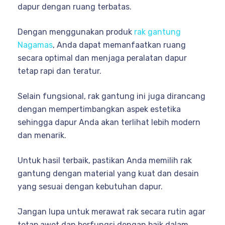
dapur dengan ruang terbatas.
Dengan menggunakan produk
rak gantung
Nagamas
, Anda dapat memanfaatkan ruang
secara optimal dan menjaga peralatan dapur
tetap rapi dan teratur.
Selain fungsional, rak gantung ini juga dirancang
dengan mempertimbangkan aspek estetika
sehingga dapur Anda akan terlihat lebih modern
dan menarik.
Untuk hasil terbaik, pastikan Anda memilih rak
gantung dengan material yang kuat dan desain
yang sesuai dengan kebutuhan dapur.
Jangan lupa untuk merawat rak secara rutin agar
tetap awet dan berfungsi dengan baik dalam