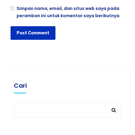
Simpan nama, email, dan situs web saya pada
peramban ini untuk komentar saya berikutnya.
Cari