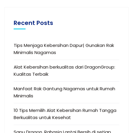
Recent Posts
Tips Menjaga Kebersihan Dapur| Gunakan Rak
Minimalis Nagamas
Alat Kebersihan berkualitas dari DragonGroup:
Kualitas Terbaik
Manfaat Rak Gantung Nagamas untuk Rumah
Minimalis
10 Tips Memilih Alat Kebersihan Rumah Tangga
Berkualitas untuk Kesehat
Sapu Dragon, Rahasia Lantai Bersih di setiap