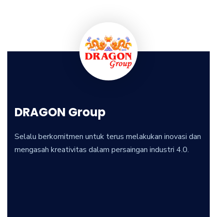
DRAGON Group
Selalu berkomitmen untuk terus melakukan inovasi dan
mengasah kreativitas dalam persaingan industri 4.0.