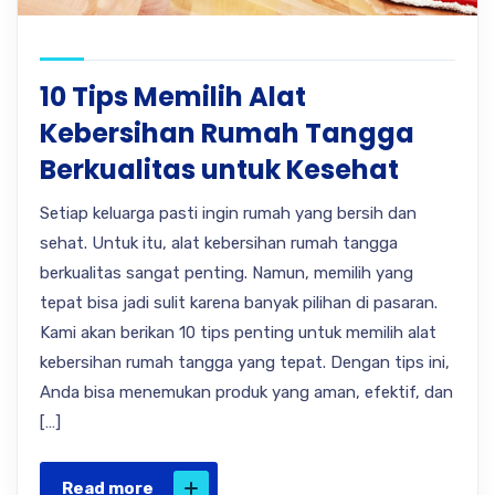
10 Tips Memilih Alat
Kebersihan Rumah Tangga
Berkualitas untuk Kesehat
Setiap keluarga pasti ingin rumah yang bersih dan
sehat. Untuk itu, alat kebersihan rumah tangga
berkualitas sangat penting. Namun, memilih yang
tepat bisa jadi sulit karena banyak pilihan di pasaran.
Kami akan berikan 10 tips penting untuk memilih alat
kebersihan rumah tangga yang tepat. Dengan tips ini,
Anda bisa menemukan produk yang aman, efektif, dan
[…]
Read more