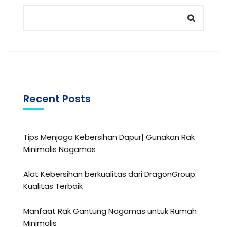
Recent Posts
Tips Menjaga Kebersihan Dapur| Gunakan Rak
Minimalis Nagamas
Alat Kebersihan berkualitas dari DragonGroup:
Kualitas Terbaik
Manfaat Rak Gantung Nagamas untuk Rumah
Minimalis