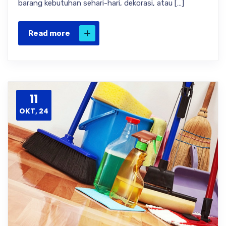
barang kebutuhan sehari-hari, dekorasi, atau […]
Read more
11
OKT, 24