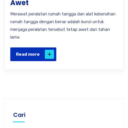
Awet
Merawat peralatan rumah tangga dan alat kebersihan
rumah tangga dengan benar adalah kunci untuk
menjaga peralatan tersebut tetap awet dan tahan
lama
Read more
Cari