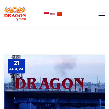
21
AGU, 24