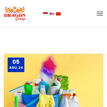
05
AGU, 24