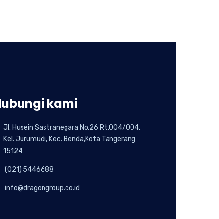
Hubungi kami
Jl. Husein Sastranegara No.26 Rt.004/004,
Kel. Jurumudi, Kec. Benda,Kota Tangerang
15124
(021) 5446688
info@dragongroup.co.id